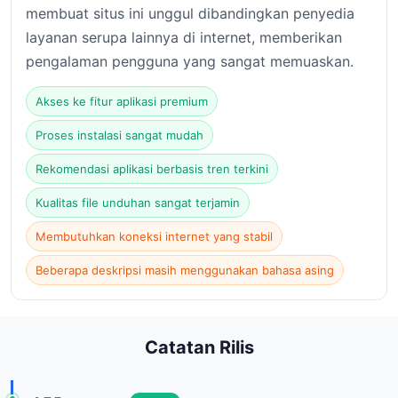
membuat situs ini unggul dibandingkan penyedia
layanan serupa lainnya di internet, memberikan
pengalaman pengguna yang sangat memuaskan.
Akses ke fitur aplikasi premium
Proses instalasi sangat mudah
Rekomendasi aplikasi berbasis tren terkini
Kualitas file unduhan sangat terjamin
Membutuhkan koneksi internet yang stabil
Beberapa deskripsi masih menggunakan bahasa asing
Catatan Rilis