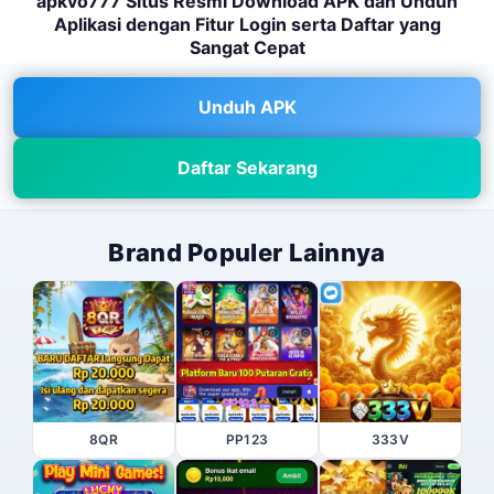
apkvo777 Situs Resmi Download APK dan Unduh
Aplikasi dengan Fitur Login serta Daftar yang
Sangat Cepat
Unduh APK
Daftar Sekarang
Brand Populer Lainnya
8QR
PP123
333V