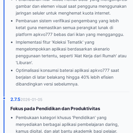
gambar dan elemen visual saat pengguna menggunakan
jaringan seluler untuk menghemat kuota internet.
Pembaruan sistem verifikasi pengembang yang lebih
ketat guna memastikan semua perangkat lunak di
platform apkvo777 bebas dari iklan yang mengganggu.
Implementasi fitur 'Koleksi Tematik' yang
mengelompokkan aplikasi berdasarkan skenario
penggunaan tertentu, seperti 'Alat Kerja dari Rumah' atau
'Liburan'.
Optimalisasi konsumsi baterai aplikasi apkvo777 saat
berjalan di latar belakang hingga 40% lebih efisien
dibandingkan versi sebelumnya.
2.7.5
2026-01-05
Fokus pada Pendidikan dan Produktivitas
Pembukaan kategori khusus 'Pendidikan' yang
menyediakan berbagai aplikasi pembelajaran daring,
kamus digital, dan alat bantu akademik bagi pelajar.