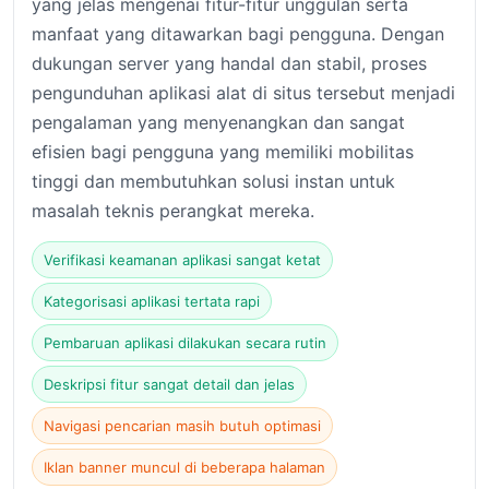
yang jelas mengenai fitur-fitur unggulan serta
manfaat yang ditawarkan bagi pengguna. Dengan
dukungan server yang handal dan stabil, proses
pengunduhan aplikasi alat di situs tersebut menjadi
pengalaman yang menyenangkan dan sangat
efisien bagi pengguna yang memiliki mobilitas
tinggi dan membutuhkan solusi instan untuk
masalah teknis perangkat mereka.
Verifikasi keamanan aplikasi sangat ketat
Kategorisasi aplikasi tertata rapi
Pembaruan aplikasi dilakukan secara rutin
Deskripsi fitur sangat detail dan jelas
Navigasi pencarian masih butuh optimasi
Iklan banner muncul di beberapa halaman