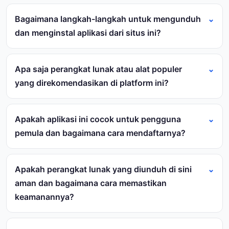
Bagaimana langkah-langkah untuk mengunduh
dan menginstal aplikasi dari situs ini?
Apa saja perangkat lunak atau alat populer
yang direkomendasikan di platform ini?
Apakah aplikasi ini cocok untuk pengguna
pemula dan bagaimana cara mendaftarnya?
Apakah perangkat lunak yang diunduh di sini
aman dan bagaimana cara memastikan
keamanannya?