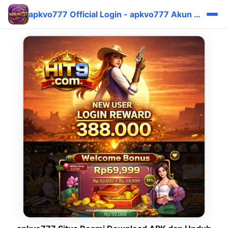
apkvo777 Official Login - apkvo777 Akun Aman 🔥