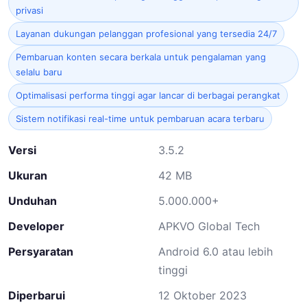
privasi
Layanan dukungan pelanggan profesional yang tersedia 24/7
Pembaruan konten secara berkala untuk pengalaman yang
selalu baru
Optimalisasi performa tinggi agar lancar di berbagai perangkat
Sistem notifikasi real-time untuk pembaruan acara terbaru
Versi
3.5.2
Ukuran
42 MB
Unduhan
5.000.000+
Developer
APKVO Global Tech
Persyaratan
Android 6.0 atau lebih
tinggi
Diperbarui
12 Oktober 2023