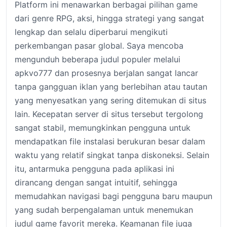
Platform ini menawarkan berbagai pilihan game
dari genre RPG, aksi, hingga strategi yang sangat
lengkap dan selalu diperbarui mengikuti
perkembangan pasar global. Saya mencoba
mengunduh beberapa judul populer melalui
apkvo777 dan prosesnya berjalan sangat lancar
tanpa gangguan iklan yang berlebihan atau tautan
yang menyesatkan yang sering ditemukan di situs
lain. Kecepatan server di situs tersebut tergolong
sangat stabil, memungkinkan pengguna untuk
mendapatkan file instalasi berukuran besar dalam
waktu yang relatif singkat tanpa diskoneksi. Selain
itu, antarmuka pengguna pada aplikasi ini
dirancang dengan sangat intuitif, sehingga
memudahkan navigasi bagi pengguna baru maupun
yang sudah berpengalaman untuk menemukan
judul game favorit mereka. Keamanan file juga