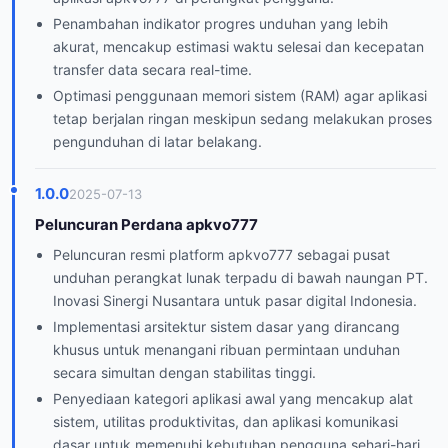
Penambahan indikator progres unduhan yang lebih
akurat, mencakup estimasi waktu selesai dan kecepatan
transfer data secara real-time.
Optimasi penggunaan memori sistem (RAM) agar aplikasi
tetap berjalan ringan meskipun sedang melakukan proses
pengunduhan di latar belakang.
1.0.0
2025-07-13
Peluncuran Perdana apkvo777
Peluncuran resmi platform apkvo777 sebagai pusat
unduhan perangkat lunak terpadu di bawah naungan PT.
Inovasi Sinergi Nusantara untuk pasar digital Indonesia.
Implementasi arsitektur sistem dasar yang dirancang
khusus untuk menangani ribuan permintaan unduhan
secara simultan dengan stabilitas tinggi.
Penyediaan kategori aplikasi awal yang mencakup alat
sistem, utilitas produktivitas, dan aplikasi komunikasi
dasar untuk memenuhi kebutuhan pengguna sehari-hari.