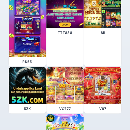
TTT888
8II
RK55
5ZK
VO777
V87