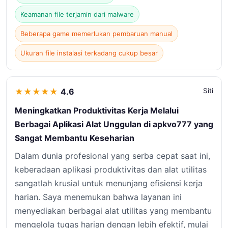
Keamanan file terjamin dari malware
Beberapa game memerlukan pembaruan manual
Ukuran file instalasi terkadang cukup besar
★
★
★
★
★
4.6
Siti
Meningkatkan Produktivitas Kerja Melalui
Berbagai Aplikasi Alat Unggulan di apkvo777 yang
Sangat Membantu Keseharian
Dalam dunia profesional yang serba cepat saat ini,
keberadaan aplikasi produktivitas dan alat utilitas
sangatlah krusial untuk menunjang efisiensi kerja
harian. Saya menemukan bahwa layanan ini
menyediakan berbagai alat utilitas yang membantu
mengelola tugas harian dengan lebih efektif, mulai