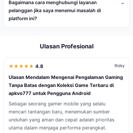
Bagaimana cara menghubungi layanan
pelanggan jika saya menemui masalah di
platform ini?
Ulasan Profesional
★
★
★
★
★
4.8
Rizky
Ulasan Mendalam Mengenai Pengalaman Gaming
Tanpa Batas dengan Koleksi Game Terbaru di
apkvo777 untuk Pengguna Android
Sebagai seorang gamer mobile yang selalu
mencari tantangan baru, menemukan sumber
unduhan yang aman dan cepat adalah prioritas
utama dalam menjaga performa perangkat.