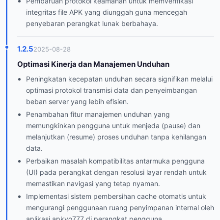
Pembaruan protokol keamanan untuk memverifikasi
integritas file APK yang diunggah guna mencegah
penyebaran perangkat lunak berbahaya.
1.2.5
2025-08-28
Optimasi Kinerja dan Manajemen Unduhan
Peningkatan kecepatan unduhan secara signifikan melalui
optimasi protokol transmisi data dan penyeimbangan
beban server yang lebih efisien.
Penambahan fitur manajemen unduhan yang
memungkinkan pengguna untuk menjeda (pause) dan
melanjutkan (resume) proses unduhan tanpa kehilangan
data.
Perbaikan masalah kompatibilitas antarmuka pengguna
(UI) pada perangkat dengan resolusi layar rendah untuk
memastikan navigasi yang tetap nyaman.
Implementasi sistem pembersihan cache otomatis untuk
mengurangi penggunaan ruang penyimpanan internal oleh
aplikasi apkvo777 di perangkat pengguna.