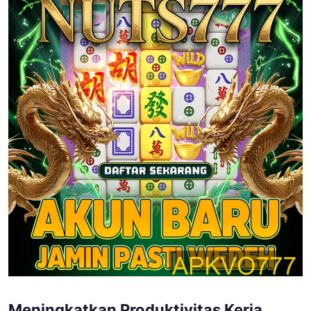
Meningkatkan Produktivitas Kerja