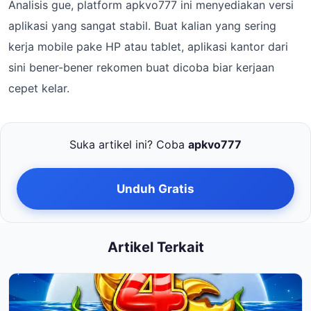
Analisis gue, platform apkvo777 ini menyediakan versi
aplikasi yang sangat stabil. Buat kalian yang sering
kerja mobile pake HP atau tablet, aplikasi kantor dari
sini bener-bener rekomen buat dicoba biar kerjaan
cepet kelar.
Suka artikel ini? Coba
apkvo777
Unduh Gratis
Artikel Terkait