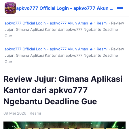
apkvo777 Official Login - apkvo777 Akun Aman 🔥
apkvo777 Official Login - apkvo777 Akun Aman 🔥
›
Resmi
›
Review
Jujur: Gimana Aplikasi Kantor dari apkvo777 Ngebantu Deadline
Gue
apkvo777 Official Login - apkvo777 Akun Aman 🔥
›
Resmi
›
Review
Jujur: Gimana Aplikasi Kantor dari apkvo777 Ngebantu Deadline
Gue
Review Jujur: Gimana Aplikasi
Kantor dari apkvo777
Ngebantu Deadline Gue
09 Mei 2026
· Resmi