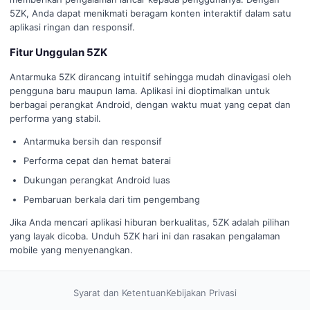
5ZK, Anda dapat menikmati beragam konten interaktif dalam satu
aplikasi ringan dan responsif.
Fitur Unggulan 5ZK
Antarmuka 5ZK dirancang intuitif sehingga mudah dinavigasi oleh
pengguna baru maupun lama. Aplikasi ini dioptimalkan untuk
berbagai perangkat Android, dengan waktu muat yang cepat dan
performa yang stabil.
Antarmuka bersih dan responsif
Performa cepat dan hemat baterai
Dukungan perangkat Android luas
Pembaruan berkala dari tim pengembang
Jika Anda mencari aplikasi hiburan berkualitas, 5ZK adalah pilihan
yang layak dicoba. Unduh 5ZK hari ini dan rasakan pengalaman
mobile yang menyenangkan.
Syarat dan Ketentuan
Kebijakan Privasi