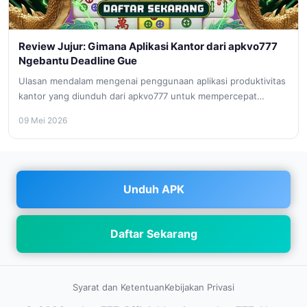
Review Jujur: Gimana Aplikasi Kantor dari apkvo777
Ngebantu Deadline Gue
Ulasan mendalam mengenai penggunaan aplikasi produktivitas
kantor yang diunduh dari apkvo777 untuk mempercepat
pekerjaan harian.
09 Mei 2026
Unduh APK
Daftar Sekarang
Syarat dan Ketentuan
Kebijakan Privasi