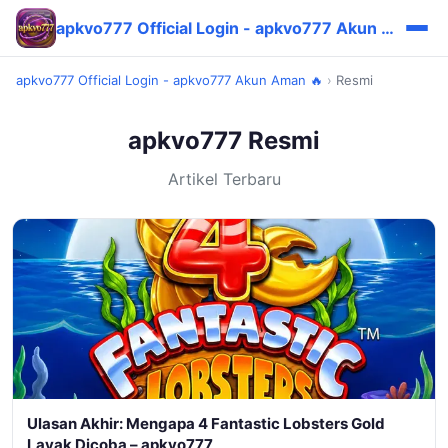
apkvo777 Official Login - apkvo777 Akun Aman 🔥
apkvo777 Official Login - apkvo777 Akun Aman 🔥
›
Resmi
apkvo777 Resmi
Artikel Terbaru
Ulasan Akhir: Mengapa 4 Fantastic Lobsters Gold
Layak Dicoba – apkvo777