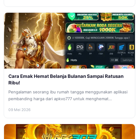
Cara Emak Hemat Belanja Bulanan Sampai Ratusan
Ribu!
Pengalaman seorang ibu rumah tangga menggunakan aplikasi
pembanding harga dari apkvo777 untuk menghemat
pengeluaran belanja bulanan.
09 Mei 2026