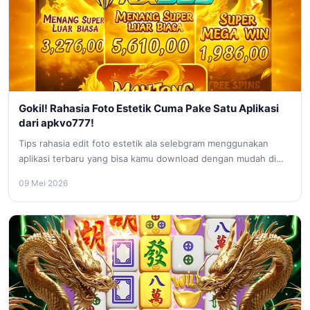
Gokil! Rahasia Foto Estetik Cuma Pake Satu Aplikasi
dari apkvo777!
Tips rahasia edit foto estetik ala selebgram menggunakan
aplikasi terbaru yang bisa kamu download dengan mudah di
platform apkvo777.
09 Mei 2026